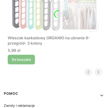
Wieszak kaskadowy ORGANIO na ubrania 9-
przegród- 3 kolory
Cena
5,99 zł
Do koszyka
Linki w stopce
POMOC
Zwroty i reklamacje