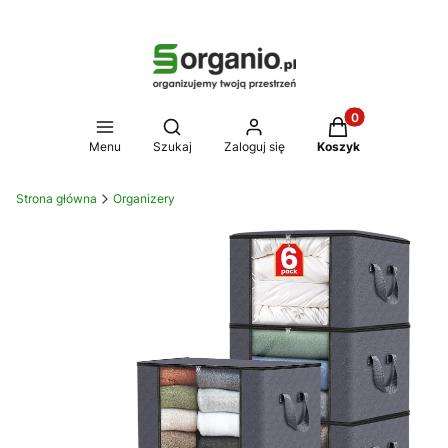
Produkty w koszy
Otwórz wyszukiwarkę
Menu
Szukaj
Zaloguj się
Koszyk
Strona główna
Organizery