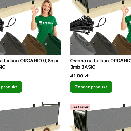
na balkon ORGANIO 0,8m x
Osłona na balkon ORGANIO
IC
3mb BASIC
Cena
41,00 zł
 produkt
Zobacz produkt
Bestseller