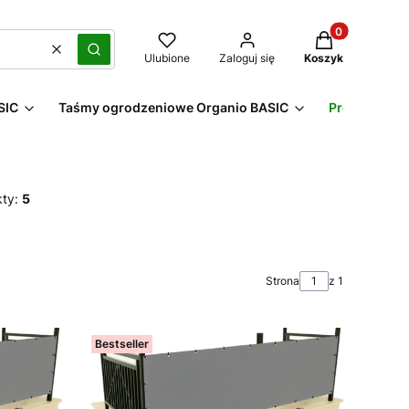
Produkty w kos
Wyczyść
Szukaj
Ulubione
Zaloguj się
Koszyk
SIC
Taśmy ogrodzeniowe Organio BASIC
Promocje
kty:
5
Strona
z 1
Bestseller