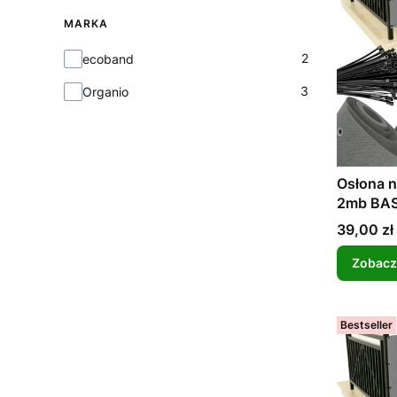
MARKA
Marka
2
ecoband
3
Organio
Osłona 
2mb BAS
Cena
39,00 zł
Zobacz
Bestseller