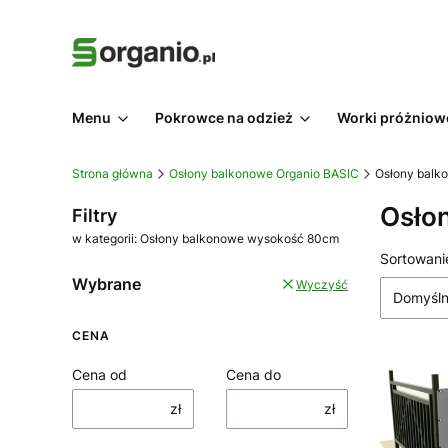
Menu
Pokrowce na odzież
Worki próżniow
Strona główna
Osłony balkonowe Organio BASIC
Osłony balk
Osło
Filtry
w kategorii: Osłony balkonowe wysokość 80cm
Lista
Sortowani
Wybrane
Wyczyść
Domyśl
CENA
Cena od
Cena do
zł
zł