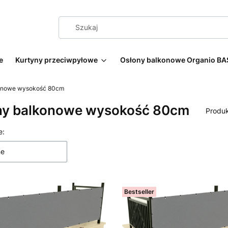
e
Kurtyny przeciwpyłowe
Osłony balkonowe Organio BA
onowe wysokość 80cm
ny balkonowe wysokość 80cm
Produ
 produktów
e:
ne
Bestseller