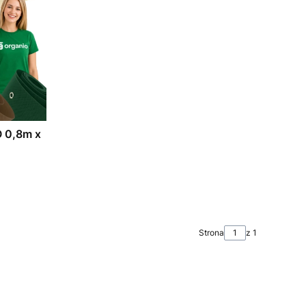
 0,8m x
Strona
z 1