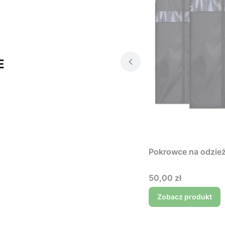
E
Pokrowce na odzie
Cena
50,00 zł
Zobacz produkt