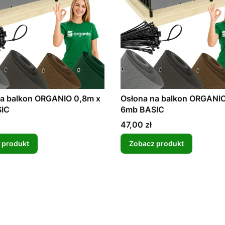
na balkon ORGANIO 0,8m x
Osłona na balkon ORGANIO
IC
6mb BASIC
Cena
47,00 zł
 produkt
Zobacz produkt