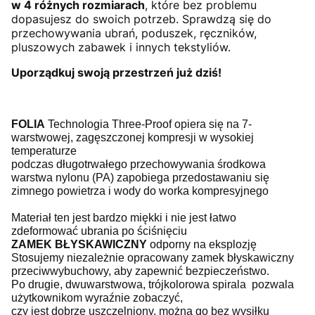
w 4 różnych rozmiarach
, które bez problemu
dopasujesz do swoich potrzeb. Sprawdzą się do
przechowywania ubrań, poduszek, ręczników,
pluszowych zabawek i innych tekstyliów.
Uporządkuj swoją przestrzeń już dziś!
FOLIA
 Technologia Three-Proof opiera się na 7-
warstwowej, zagęszczonej kompresji w wysokiej 
temperaturze

podczas długotrwałego przechowywania środkowa 
warstwa nylonu (PA) zapobiega przedostawaniu się 
zimnego powietrza i wody do worka kompresyjnego

Materiał ten jest bardzo miękki i nie jest łatwo 
zdeformować ubrania po ściśnięciu
ZAMEK BŁYSKAWICZNY
 odporny na eksplozję

Stosujemy niezależnie opracowany zamek błyskawiczny 
przeciwwybuchowy, aby zapewnić bezpieczeństwo. 
Po drugie, dwuwarstwowa, trójkolorowa spirala  pozwala 
użytkownikom wyraźnie zobaczyć, 
czy jest dobrze uszczelniony, można go bez wysiłku 